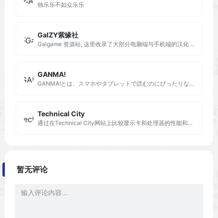
独乐乐不如众乐乐
GalZY紫缘社
Galgame 资源站, 这里收录了大部分电脑端与手机端的汉化 Galgame
GANMA!
GANMA!とは、スマホやタブレットで読むのにぴったりなオリジナル新作マンガ配信サービスです。GANMA!でしか読めない新作マンガが毎週更新、いずれも無料で続々と登場！
Technical City
通过在Technical City网站上比较显示卡和处理器的性能和技术特性，可以更轻松地选择购买的物品并提供必要的信息。
暂无评论