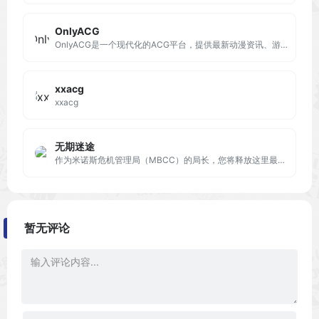
OnlyACG
OnlyACG是一个现代化的ACG平台，提供最新动漫资讯、游戏评测、漫画推荐、轻小说交流。加入我们，探索二次元的无限魅力。
xxacg
xxacg
无期迷途
作为米诺斯危机管理局（MBCC）的局长，您将释放这里最危险的犯人——禁闭者。使用TA们的力量，深入黑暗禁区，寻找灾厄源头，就此扭转命运吧！
暂无评论