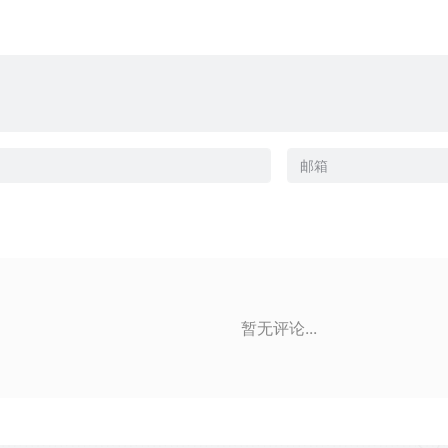
暂无评论...