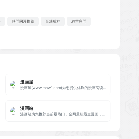
訣
熱門國漫推薦
百煉成神
絕世唐門
漫画屋
漫画屋(www.mhw1.com)为您提供优质的漫画阅读体验，日本漫画,港台漫画,韩国漫画,欧美漫画,好漫画。热门漫画：火影忍者、海贼王、死神、一拳超人、古惑仔等漫画阅读网站，就在漫画屋
漫画站
漫画站为您推荐当前最热门，全网最新最全漫画，漫画免费在线观看，经典漫画，2023热门漫画大全，2023最新漫画，下拉式漫画免费观看。最快更新漫画