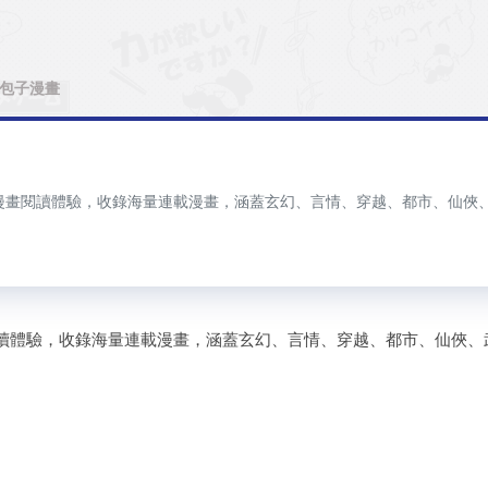
包子漫畫
漫畫閱讀體驗，收錄海量連載漫畫，涵蓋玄幻、言情、穿越、都市、仙俠
讀體驗，收錄海量連載漫畫，涵蓋玄幻、言情、穿越、都市、仙俠、