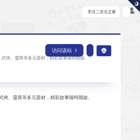
关注二次元之家
访问该站
、武俠、靈異等多元題材，精彩故事隨時開啟。
武俠、靈異等多元題材，精彩故事隨時開啟。