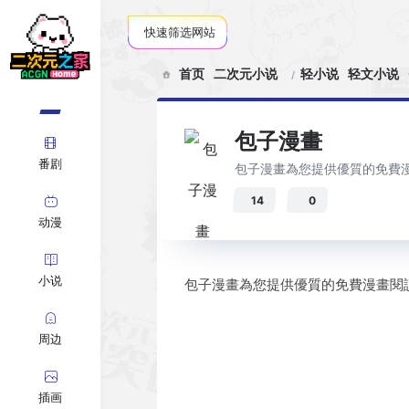
快速筛选网站
首页
二次元小说
轻小说
轻文小说
包子漫畫
番剧
包子漫畫為您提供優質的免費
14
0
动漫
小说
包子漫畫為您提供優質的免費漫畫閱
周边
插画