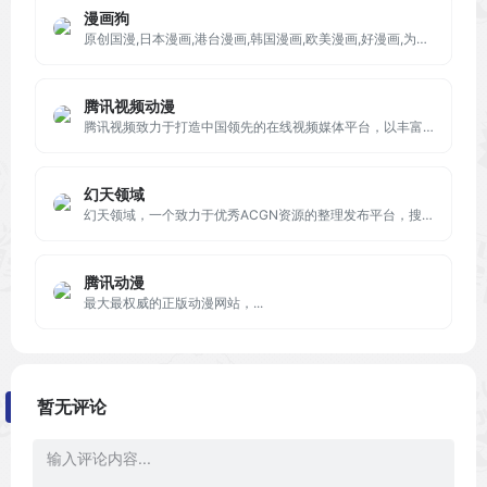
漫画狗
原创国漫,日本漫画,港台漫画,韩国漫画,欧美漫画,好漫画,为看漫画的人而生。
腾讯视频动漫
腾讯视频致力于打造中国领先的在线视频媒体平台，以丰富的内容、极致的观看体验、便捷的登录方式、多平台无缝应用体验以及快捷分享的产品特性，主要满足用户在线观看视频的需求
幻天领域
幻天领域，一个致力于优秀ACGN资源的整理发布平台，搜集整理各类音乐，萌图，动漫，游戏等二次元资源。
腾讯动漫
最大最权威的正版动漫网站，...
暂无评论