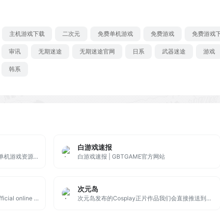
主机游戏下载
二次元
免费单机游戏
免费游戏
免费游戏
审讯
无期迷途
无期迷途官网
日系
武器迷途
游戏
韩系
白游戏速报
GBT单机游戏空间为玩家提供最新的单机游戏资源下载，游戏、攻略、单机游戏资源、汉化资源、游戏补丁。GBT单机游戏空间-分享最优质的单机游戏资源下载-角色扮演-动作冒险-休闲益智-动作游戏- 模拟经营-策略游戏-冒险解谜-射击游戏-恐怖冒险-游戏资源网站。找单机游戏资源就来GBT单机游戏空间！
白游戏速报 | GBTGAME官方网站
次元岛
Official Ubisoft Store - 香港 is the official online store for Ubisoft products - Exclusive Discounts Every Week - 20% extra discount with Ubisoft Club
次元岛发布的Cosplay正片作品我们会直接推送到各大互联网平台，帮助你轻松发现你身边的Cosplay同好，为Cosplay玩家提供更多的宣传与商业机会。