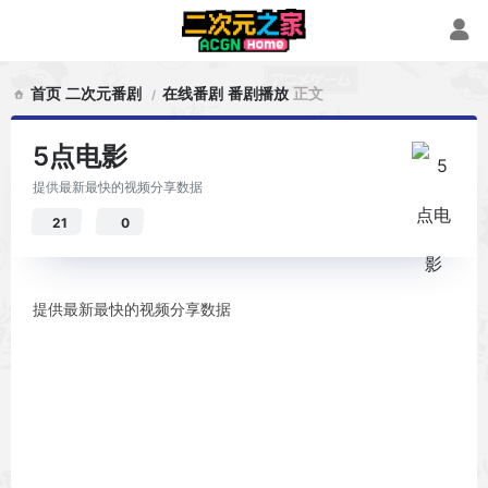
首页
二次元番剧
在线番剧
番剧播放
正文
5点电影
提供最新最快的视频分享数据
21
0
提供最新最快的视频分享数据