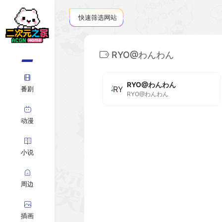
快速筛选网站
RYO@わんわん
RYO@わんわん
番剧
RYO@わんわん
动漫
小说
周边
插画