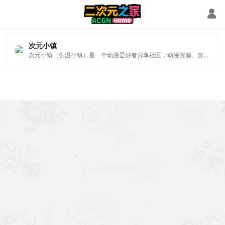
动漫小镇
次元小镇
次元小镇（创漫小镇）是一个动漫爱好者分享社区，动漫资源、资讯、动漫美图壁纸、音乐和cosplay资源小站，阿宅们快到碗里来ヽ(✿゜▽゜)ノ