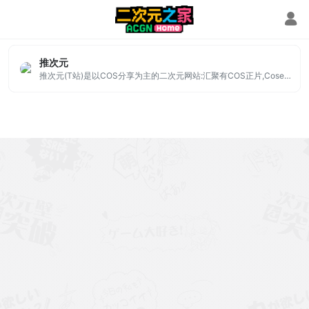
cos网站
推次元
推次元(T站)是以COS分享为主的二次元网站:汇聚有COS正片,Coser写真,Coser采访,COS视频,动漫资讯等的二次元动漫平台网站。